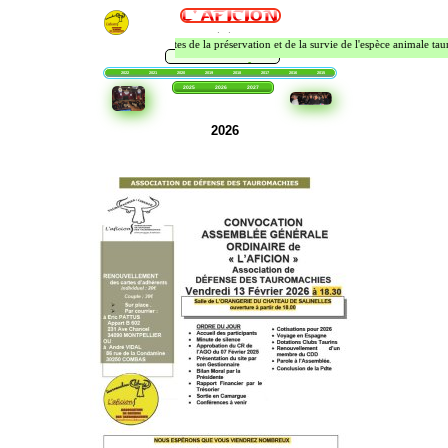
Association de
ules les cultures taurines sont garantes de la préservation et de la survie de l'espèce animale tauri
défense des
tauromachies -
Assemblées
Sommières
Accueil
2024
2023
2022
2021
2020
2019
2018
2017
2016
2015
2014
2013
2012
générales
2025
2026
2027
2028
2029
2030
2026