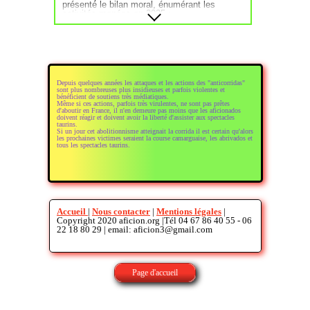
présenté le bilan moral, énumérant les
activités menées en 2025 :
- Magnifique journée à la ganaderia de
JACQUES GIRAUD au mas de la Tour de
Cazeau, domaine bordé par le grand Rhône,
journée agrémentée d’une tienta à campo
abierto.
- Parfaite réussite du voyage taurin à la féria
de Seissan en pays Gascon qui organisait
Depuis quelques années les attaques et les actions des "anticorridas"
sa première novillada piquée, visite de
sont plus nombreuses plus insidieuses et parfois violentes et
l’élevage de toros bravos l’Astarac propriété
bénéficient de soutiens très médiatiques.
de JEAN LOUIS DARRÉ et de la cuadra
Même si ces actions, parfois très virulentes, ne sont pas prêtes
d'aboutir en France, il n'en demeure pas moins que les aficionados
BONIJOL établie à Laas qui élève depuis de
doivent réagir et doivent avoir la liberté d'assister aux spectacles
nombreuses années des chevaux pour
taurins.
picadors. Voyage qui a été pensé, monté et
Si un jour cet abolitionnisme atteignait la corrida il est certain qu'alors
parfaitement organisé par la présidente et le
les prochaines victimes seraient la course camarguaise, les abrivados et
tous les spectacles taurins.
vice-président sans avoir recours à des
intermédiaires voyagistes ce qui a permis de
le proposer à un prix attractif.
- Conférence ayant pour thème « la
confirmation d’un torero » avec la
participation du maestro français
CLEMENTE, soirée passionnante qui a
Accueil
|
Nous contacter
|
Mentions légales
|
permis à chacun de découvrir la passion et
Copyright 2020 aficion.org |Tél 04 67 86 40 55 - 06
la personnalité attachante de ce grand torero
22 18 80 29 | email: aficion3@gmail.com
français.
Bien entendu la mission première étant la
défense des tauromachies, l’association a
participé et soutenu les actions des autres
Page d'accueil
entités auxquelles elle est adhérente :
Observatoire des cultures taurines, Union
des clubs taurins de France, Coordination
des clubs taurins de Nîmes et du Gard. Il est