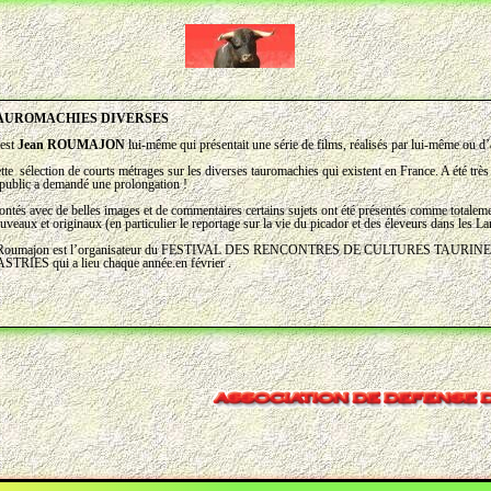
AUROMACHIES DIVERSES
est
Jean ROUMAJON
lui-même qui présentait une série de films, réalisés par lui-même ou d’
tte sélection de courts métrages sur les diverses tauromachies qui existent en France. A été très 
 public a demandé une prolongation !
ntés avec de belles images et de commentaires certains sujets ont été présentés comme totalem
uveaux et originaux (en particulier le reportage sur la vie du picador et des éleveurs dans les L
 Roumajon est l’organisateur du FESTIVAL DES RENCONTRES DE CULTURES TAURINE
STRIES qui a lieu chaque année.en février .