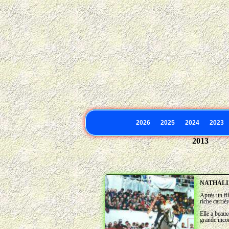
Seule
2026
2025
2024
2023
2013
NATHALI
Après un fi
riche carriè
Elle a beauc
grande incon