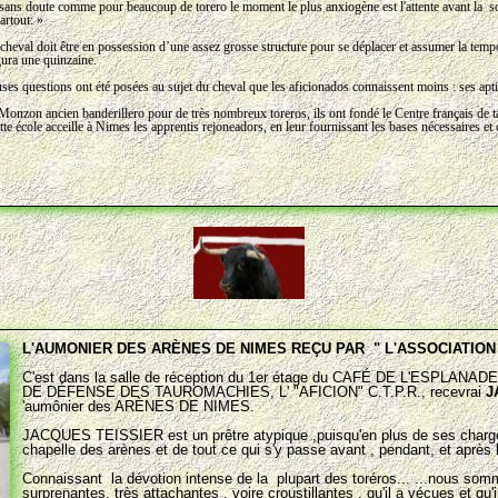
 sans doute comme pour beaucoup de torero le moment le plus anxiogène est l'attente avant la so
artout: »
 cheval doit être en possession d’une assez grosse structure pour se déplacer et assumer la te
gura une quinzaine.
s questions ont été posées au sujet du cheval que les aficionados connaissent moins : ses apti
Monzon ancien banderillero pour de très nombreux toreros, ils ont fondé le Centre français de 
tte école acceille à Nimes les apprentis rejoneadors, en leur fournissant les bases nécessaires e
L'AUMONIER DES ARÈNES DE NIMES REÇU PAR " L'ASSOCIATION
C'est d
ans la salle de réception du 1er étage du CAFÉ DE L'ESPLAN
DE DÉFENSE DES TAUROMACHIES, L' "AFICION" C.T.P.R., recevrai
J
'aumônier des ARÈNES DE NIMES.
JACQUES TEISSIER est un prêtre atypique ,puisqu'en plus de ses charges 
chapelle des arènes et de tout ce qui s'y passe avant , pendant, et après l
Connaissant la dévotion intense de la plupart des toréros... ...nous so
surprenantes, très attachantes , voire croustillantes , qu'il a vécues et q