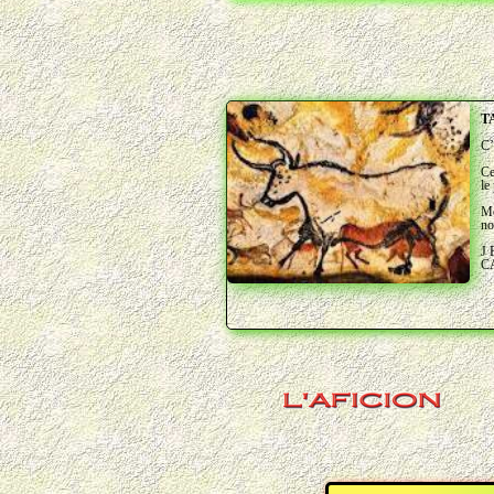
T
C’
Ce
le
Mo
no
J
CA