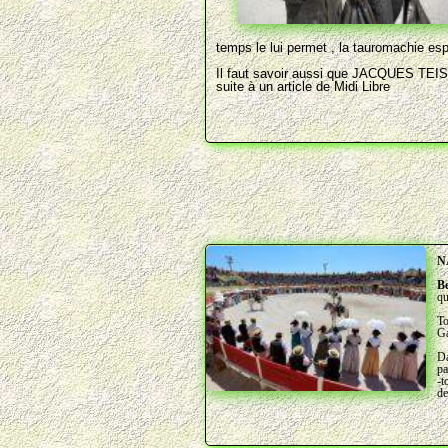
temps le lui permet , la tauromachie esp
Il faut savoir aussi que JACQUES TEISS
suite à un article de Midi Libre
N
B
qu
To
Ga
Da
pa
-t
de