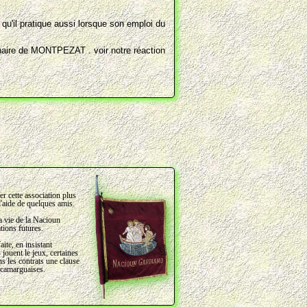
u'il pratique aussi lorsque son emploi du
inaire de MONTPEZAT . voir notre réaction
r cette association plus
l'aide de quelques amis.
la vie de la Nacioun
tions futures.
ite, en insistant
 jouent le jeux, certaines
s les contrats une clause
s camarguaises.