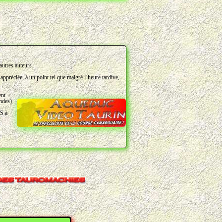
autres auteurs.
appréciée, à un point tel que malgré l’heure tardive,
ent
andes)
S à