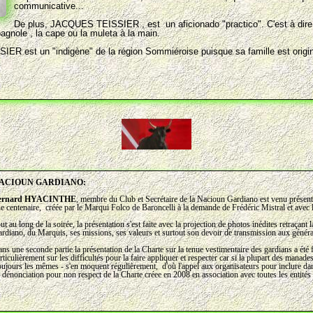
communicative...
De plus, JACQUES TEISSIER , est un aficionado "practico". C'est à dire q
agnole , la cape ou la muleta à la main.
IER est un "indigène" de la région Sommiéroise puisque sa famille est orig
ACIOUN GARDIANO:
ernard HYACINTHE
, membre du Club et Secrétaire de la Nacioun Gardiano est venu présente
e centenaire, créée par le Marqui Folco de Baroncelli à la demande de Frédéric Mistral et avec 
ut au long de la soirée, la présentation s'est faite avec la projection de photos inédites retraçant 
rdiano, du Marquis, ses missions, ses valeurs et surtout son devoir de transmission aux généra
ns une seconde partie la présentation de la Charte sur la tenue vestimentaire des gardians a été fa
rticulièrement sur les difficultés pour la faire appliquer et respecter car si la plupart des manades
oujours les mêmes - s'en moquent régulièrement, d'où l'appel aux organisateurs pour inclure dan
 dénonciation pour non respect de la Charte créee en 2008 en association avec toutes les entité