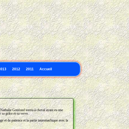
en milieu naturel.
2013
2012
2011
Accueil
Nathalie Gonfond torera à cheval ayant eu une
r sa grâce et sa verve.
age et de patience et la partie tauromachique avec la