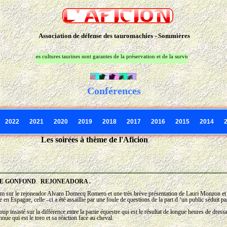
Association de défense des tauromachies - Sommières
s les cultures taurines sont garantes de la préservation et de la survie de l'espèce animale taurine 
Conférences
2022
2021
2020
2019
2018
2017
2016
2015
2014
Les soirées à thème de l'Aficion
E GONFOND REJONEADORA .
lm sur le rejoneador Alvaro Domecq Romero et une très brève présentation de Lauri Monzon et 
re en Espagne, celle –ci a été assaillie par une foule de questions de la part d ‘un public séduit pa
oup insisté sur la différence entre la partie équestre qui est le résultat de longue heures de dress
nue qui est le toro et sa réaction face au cheval.