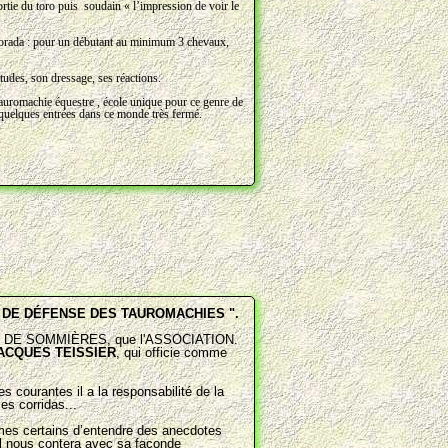
rtie du toro puis soudain « l’impression de voir le
mporada : pour un débutant au minimum 3 chevaux,
tudes, son dressage, ses réactions.
tauromachie équestre , école unique pour ce genre de
t quelques entrées dans ce monde très fermé.
 DE DÉFENSE DES TAUROMACHIES ".
ADE DE SOMMIÈRES, que l'ASSOCIATION.
ACQUES TEISSIER
, qui officie comme
courantes il a la responsabilité de la
es corridas...
mmes certains d’entendre des anecdotes
u'il nous contera avec sa faconde